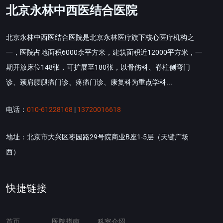
北京永林中西医结合医院
北京永林中西医结合医院是北京永林医疗旗下核心医疗机构之
一，医院占地面积6000余平方米，建筑面积近12000平方米，一
期开放床位148张，可扩展至180张，以骨伤科、脊柱侧弯门
诊、颈肩腰腿痛门诊、疼痛门诊、康复科为重点学科...
电话：
010-61228168
|
13720016618
地址：北京市大兴区枣园路29号院商业B座1-5层（天键广场
西）
快捷链接
首页
医院指南
科室介绍