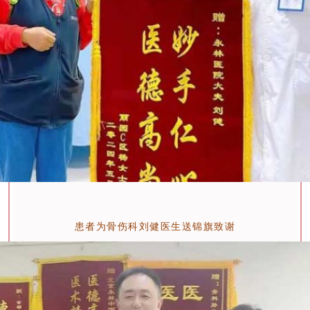
患者为骨伤科刘健医生送锦旗致谢