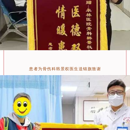
患者为骨伤科韩景权医生送锦旗致谢