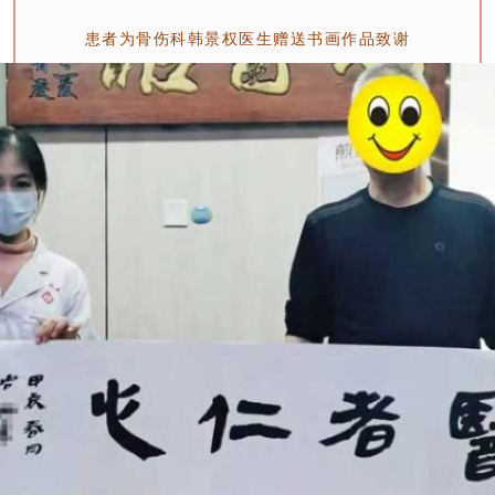
患者为骨伤科韩景权医生赠送书画作品致谢