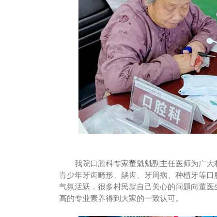
我院口腔科专家董魁魁副主任医师为广大
青少年牙齿畸形、龋齿、牙周病、种植牙等口
气氛活跃，很多村民就自己关心的问题向董医
高的专业素养得到大家的一致认可。