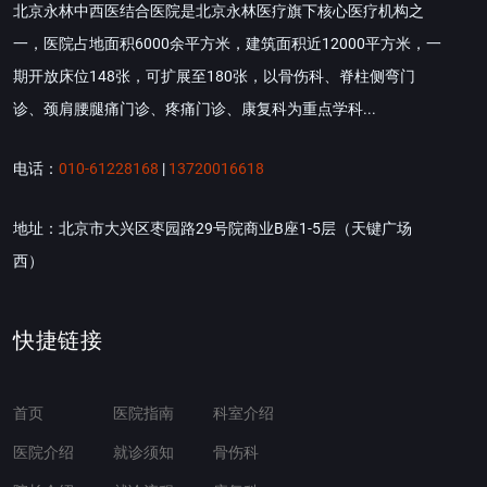
北京永林中西医结合医院是北京永林医疗旗下核心医疗机构之
一，医院占地面积6000余平方米，建筑面积近12000平方米，一
期开放床位148张，可扩展至180张，以骨伤科、脊柱侧弯门
诊、颈肩腰腿痛门诊、疼痛门诊、康复科为重点学科...
电话：
010-61228168
|
13720016618
地址：北京市大兴区枣园路29号院商业B座1-5层（天键广场
西）
快捷链接
首页
医院指南
科室介绍
医院介绍
就诊须知
骨伤科