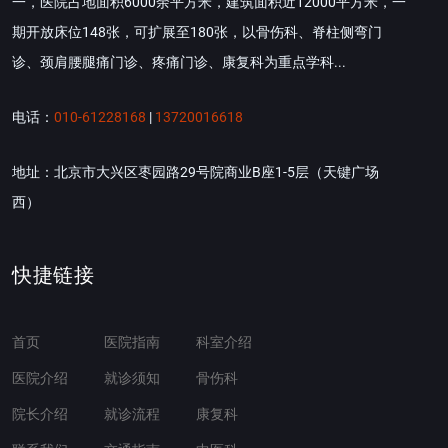
一，医院占地面积6000余平方米，建筑面积近12000平方米，一
期开放床位148张，可扩展至180张，以骨伤科、脊柱侧弯门
诊、颈肩腰腿痛门诊、疼痛门诊、康复科为重点学科...
电话：
010-61228168
|
13720016618
地址：北京市大兴区枣园路29号院商业B座1-5层（天键广场
西）
快捷链接
首页
医院指南
科室介绍
医院介绍
就诊须知
骨伤科
院长介绍
就诊流程
康复科