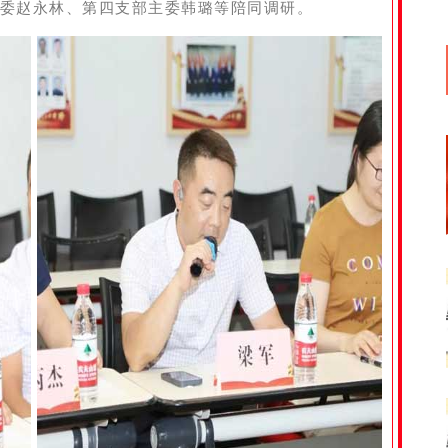
委赵永林、第四支部主委韩璐等陪同调研。