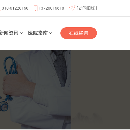
010-61228168
13720016618
[ 访问旧版 ]
成员单位
北京市老年友善医疗机构
“百业千行齐拥军”双拥
新闻资讯
医院指南
在线咨询