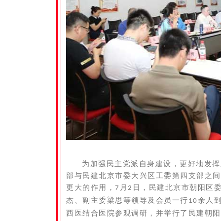
为加强民主党派自身建设，更好地发挥
部与民建北京市委大兴区工委第四支部之间
更大的作用，
月
日，民建北京市朝阳区
7
2
杰、副主委梁思
等领导及会员一行
余人
10
西医结合医院参观调研，并举行了民建朝阳