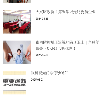
大兴区政协主席禹学垠走访委员企业
2024-05-28
夜间防控矫正近视的隐形卫士｜角膜塑
形镜（OK镜）5折优惠！
2025-06-14
眼科视光门诊停诊通知
2025-03-03