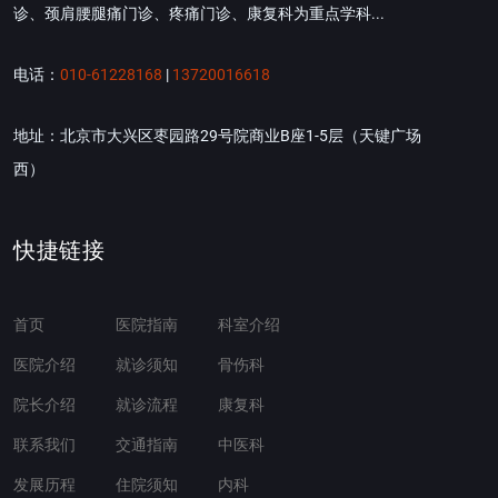
诊、颈肩腰腿痛门诊、疼痛门诊、康复科为重点学科...
电话：
010-61228168
|
13720016618
地址：北京市大兴区枣园路29号院商业B座1-5层（天键广场
西）
快捷链接
首页
医院指南
科室介绍
医院介绍
就诊须知
骨伤科
院长介绍
就诊流程
康复科
联系我们
交通指南
中医科
发展历程
住院须知
内科