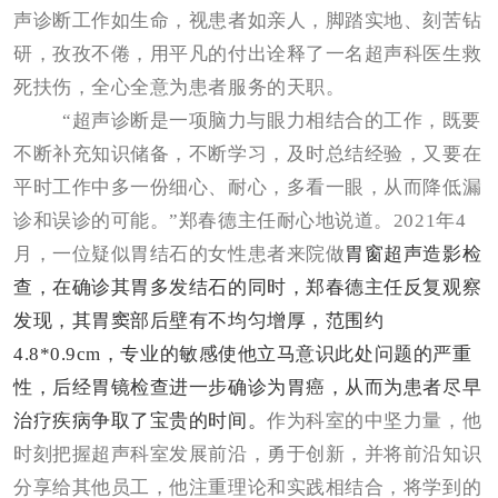
声诊断工作如生命，视患者如亲人，脚踏实地、刻苦钻
研，孜孜不倦，用平凡的付出诠释了一名超声科医生救
死扶伤，全心全意为患者服务的天职。
“超声诊断是一项脑力与眼力相结合的工作，既要
不断补充知识储备，不断学习，及时总结经验，又要在
平时工作中多一份细心、耐心，多看一眼，从而降低漏
诊和误诊的可能。”郑春德主任耐心地说道。2021年4
月，
一位疑似胃结石的女性患者来院
做
胃窗超声造影检
查，在确诊其
胃
多发结石的同时，
郑春德主任反复观察
发现，
其胃窦部后壁有不均匀增
厚，范围约
4.8*0.9cm，专业的敏感使他立马意识此处问题的严重
性，后经胃镜检查进一步确诊为胃癌，从而为
患者尽早
治疗疾病争取了
宝贵的时间。
作为科室的中坚力量，他
时刻把握超声科室发展前沿，勇于创新，并将前沿知识
分享给其他员工，他注重理论和实践相结合，将学到的