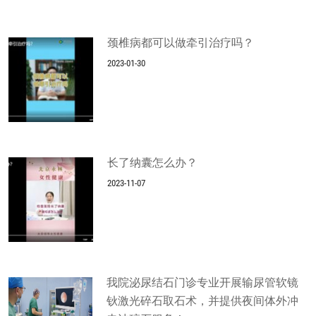
颈椎病都可以做牵引治疗吗？
2023-01-30
长了纳囊怎么办？
2023-11-07
我院泌尿结石门诊专业开展输尿管软镜
钬激光碎石取石术，并提供夜间体外冲