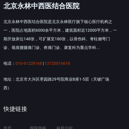
北京永林中西医结合医院
北京永林中西医结合医院是北京永林医疗旗下核心医疗机构之
一，医院占地面积6000余平方米，建筑面积近12000平方米，一
期开放床位148张，可扩展至180张，以骨伤科、脊柱侧弯门
诊、颈肩腰腿痛门诊、疼痛门诊、康复科为重点学科...
电话：
010-61228168
|
13720016618
地址：北京市大兴区枣园路29号院商业B座1-5层（天键广场
西）
快捷链接
首页
医院指南
科室介绍