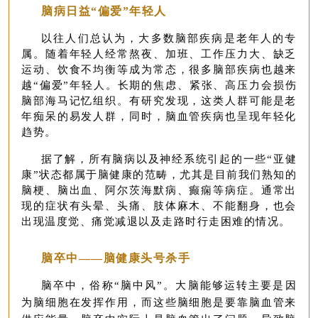
脑病日益“偏爱”年轻人
以往人们总认为，大多数脑部疾病是老年人的专
属。随着年轻人经常熬夜、加班、工作压力大、缺乏
运动、饮食不均衡等成为常态，很多脑部疾病也越来
越“偏爱”年轻人。长期的焦虑、紧张、高压力会损伤
脑部海马记忆组织。有研究发现，这类人群可能是老
年痴呆的易发人群，同时，脑血管疾病也呈现年轻化
趋势。
据了解，所有脑病以及神经系统引起的一些“亚健
康”状态都属于脑健康的范畴，尤其是目前我们熟知的
脑梗、脑出血、阿尔茨海默病、癫痫等病症。通常出
现的症状有头晕、头痛、肢体麻木、不能翻身，也会
出现温度觉、痛觉减退以及走路时行走困难的情况。
脑卒中——脑健康头号杀手
脑卒中，俗称“脑中风”
。大脑能够运转主要是因
为脑细胞在发挥作用，而这些脑细胞是要靠脑血管来