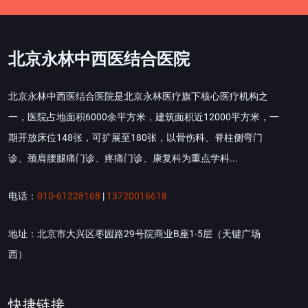
北京永林中西医结合医院
北京永林中西医结合医院是北京永林医疗旗下核心医疗机构之
一，医院占地面积6000余平方米，建筑面积近12000平方米，一
期开放床位148张，可扩展至180张，以骨伤科、脊柱侧弯门
诊、颈肩腰腿痛门诊、疼痛门诊、康复科为重点学科...
电话：
010-61228168
|
13720016618
地址：北京市大兴区枣园路29号院商业B座1-5层（天键广场
西）
快捷链接