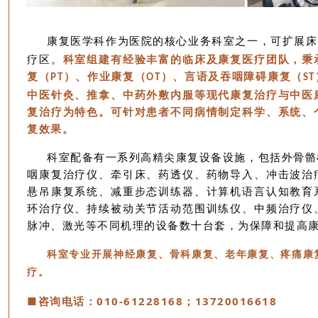
康复医学科作为医院的核心业务科室之一，可扩展床
疗区。
科室组建有经验丰富的临床及康复医疗团队，秉
复（
）、作业康复（
）、言语及吞咽障碍康复（
PT
OT
ST
中医针灸、推拿、中药外敷内服等现代康复治疗与中医
复治疗为特色。可针对患者不同病情制定科学、系统、
复效果。
科室配备有一系列高精尖康复设备设施，包括外骨骼
咽康复治疗仪、牵引床、药透仪、药物导入、冲击波治
悬吊康复系统、减重步态训练器、计算机语言认知教育
环治疗仪、持续被动关节活动范围训练仪、中频治疗仪
脉冲、激光等不同机理的设备数十台套，为保障和提高
科室专业开展神经康复、骨科康复、老年康复、疼痛康
疗。
■咨询电话：010-61228168；13720016618