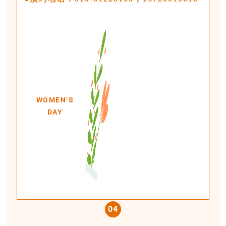
WOMEN’S
DAY
0
4