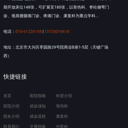
期开放床位148张，可扩展至180张，以骨伤科、脊柱侧弯门
诊、颈肩腰腿痛门诊、疼痛门诊、康复科为重点学科...
电话：
010-61228168
|
13720016618
地址：北京市大兴区枣园路29号院商业B座1-5层（天键广场
西）
快捷链接
首页
医院指南
科室介绍
医院介绍
就诊须知
骨伤科
院长介绍
就诊流程
康复科
联系我们
交通指南
中医科