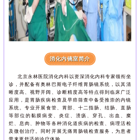
消化内镜室简介
北京永林医院
消化内科
以资深消化内科专家领衔坐
诊，并
配备有奥林巴斯电子纤维胃肠镜系统，以其清
晰度高、视野开阔、诊断精度高等特点得到临床广泛
应用，是胃肠疾病检查及早癌筛查中备受推崇的内镜
系统。
专业开展
食管、胃部、十二指肠、结肠、直肠
等部位的黏膜病变、炎症、溃疡、穿孔、出血、糜
烂、息肉、肿物等各种消化道疾病
的检查、病理活检
及微创治疗
。
同时开展无痛胃肠镜检查服务，为患者
带来更舒适的诊疗体验。