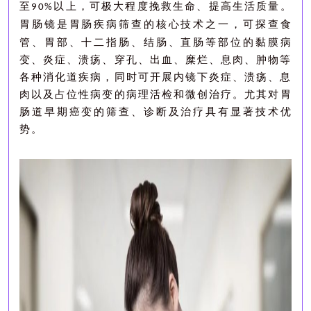
至
以上，
可
极大
程度
挽救生命、提高生活质量。
90%
胃肠镜是
胃肠疾病
筛查的
核心技术之一
，
可探查食
管、胃部、十二指肠、结肠、直肠等部位的黏膜病
变、炎症、溃疡、穿孔、出血、糜烂、息肉、肿物等
各种消化道疾病，同时可开展内镜下炎症、溃疡、息
肉以及占位性病变的病理活检和微创治疗。
尤其对胃
肠道早期癌变的筛查、诊断及治疗具有显著技术优
势。