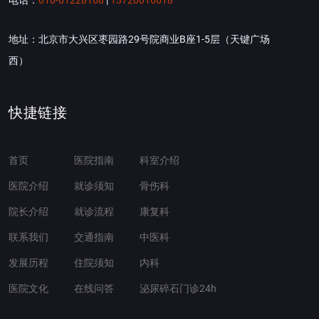
电话：
010-61228168
|
13720016618
地址：北京市大兴区枣园路29号院商业B座1-5层（天键广场
西）
快捷链接
首页
医院指南
科室介绍
医院介绍
就诊须知
骨伤科
院长介绍
就诊流程
康复科
联系我们
交通指南
中医科
发展历程
住院须知
内科
医院文化
在线问答
泌尿碎石门诊24h