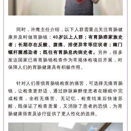
同时，许麾主任介绍，
以下人群需重点关注胃肠健
康并及时做胃肠镜：
岁以上人群；有胃肠癌家族史
40
者；长期存在反酸、腹痛、排便异常等症状者；幽门
螺杆菌感染者；既往有胃肠息肉病史者。
另外，很多
发达国家已将胃肠镜检查作为常规体检项目开展，对
保障人们的胃肠健康具有积极作用。
针对人们畏惧胃肠镜检查的痛苦，可选择
无痛胃肠
镜
，
让检查更舒适，通过静脉麻醉使患者在睡眠中完
成检查，全程无痛苦、无记忆，检查结束后快速苏
醒，既保证了检查质量，又消除了患者的恐惧，为胃
肠健康筛查
及诊疗
提供了更人性化的选择。