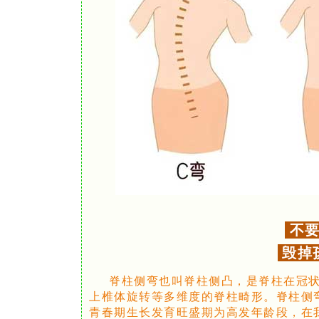
不要
毁掉
脊柱侧弯也叫脊柱侧凸，是脊柱在冠
上椎体旋转等多维度的脊柱畸形。脊柱侧弯
青春期生长发育旺盛期为高发年龄段，在