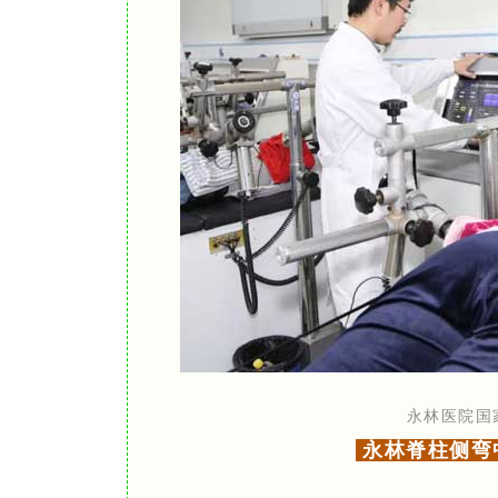
永林医院国
永林脊柱侧弯