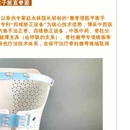
孩子挺直脊梁
以骨伤专家赵永林院长研创的“整脊理筋平衡手
专利“四维矫正设备”为核心技术优势，博采中西医
的集手法正脊、四维矫正设备，中医中药、脊柱分
印超薄支具（会呼吸的支具）、脊柱侧弯专项锻炼等
特色疗法技术体系，在保守治疗脊柱侧弯领域取得