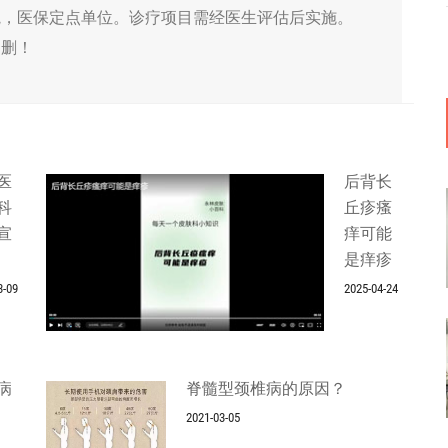
院，医保定点单位。诊疗项目需经医生评估后实施。
侵删！
医
后背长
科
丘疹瘙
宣
痒可能
是痒疹
3-09
2025-04-24
病
脊髓型颈椎病的原因？
2021-03-05