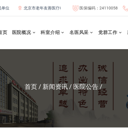
医保编码：24110058
位
北京市老年友善医疗机构
“百业千行齐拥军”双拥签约单
首页
医院概况
科室介绍
名医风采
党群工作
首页
新闻资讯
医院公告