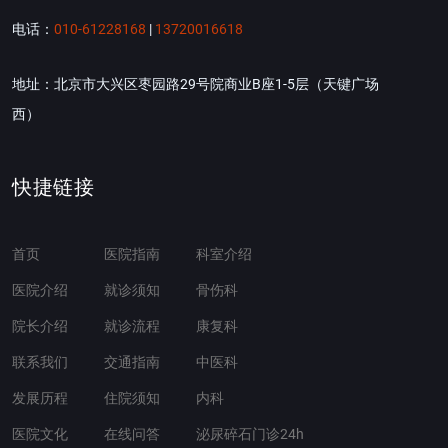
电话：
010-61228168
|
13720016618
地址：北京市大兴区枣园路29号院商业B座1-5层（天键广场
西）
快捷链接
首页
医院指南
科室介绍
医院介绍
就诊须知
骨伤科
院长介绍
就诊流程
康复科
联系我们
交通指南
中医科
发展历程
住院须知
内科
医院文化
在线问答
泌尿碎石门诊24h