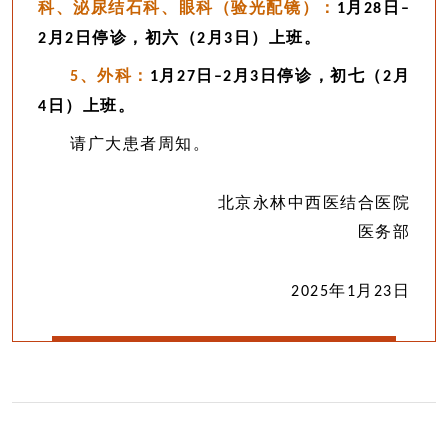
科、泌尿结石科、眼科（验光配镜）：
月
日
1
28
–
月
日停诊，初六（
月
日）上班。
2
2
2
3
、外科：
月
日
月
日停诊，初七（
月
5
1
27
–2
3
2
日）上班
。
4
请广大患者周知。
北京永林中西医结合医院
医务部
年
月
日
2025
1
23