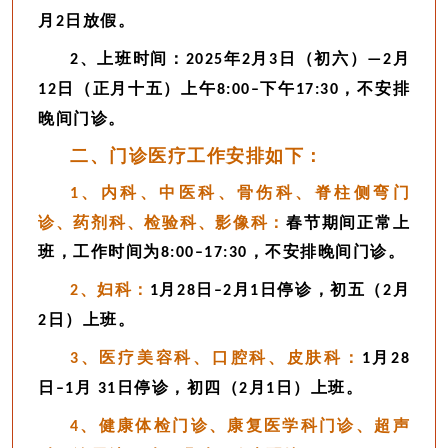
月
日放假。
2
、上班时间：
年
月
日（初六）
月
2
2025
2
3
—
2
日（正月十
五
）
上午
下午
，不安排
12
8:00–
17:30
晚间
门诊。
二、门诊医疗工作安排如下：
、内科、中医科、骨伤科、脊柱侧弯门
1
诊、药剂科、检验科、影像科：
春节期间正常上
班，工作时间为
，不安排
晚间门诊。
8:00–17:30
、妇科：
月
日
月
日停诊，初五（
月
2
1
28
–2
1
2
日）上班。
2
、医疗美容科、口腔科、皮肤科：
月
3
1
28
日
月
日停诊，初四（
月
日）上班。
–1
31
2
1
、健康体检门诊、康复医学科门诊、超声
4