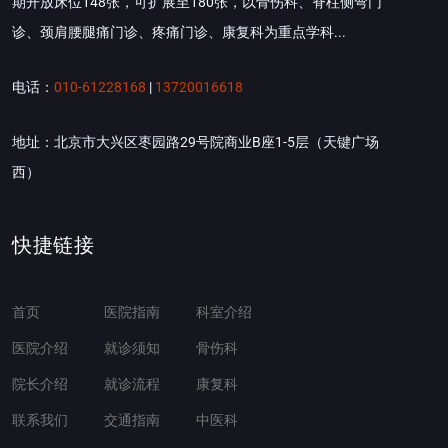
期开放床位148张，可扩展至180张，以骨伤科、脊柱侧弯门
诊、颈肩腰腿痛门诊、疼痛门诊、康复科为重点学科...
电话：
010-61228168
|
13720016618
地址：北京市大兴区枣园路29号院商业B座1-5层（天键广场
西）
快捷链接
首页
医院指南
科室介绍
医院介绍
就诊须知
骨伤科
院长介绍
就诊流程
康复科
联系我们
交通指南
中医科