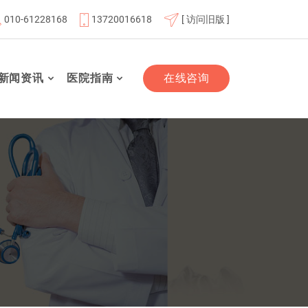
010-61228168
13720016618
[ 访问旧版 ]
双拥签约单位
北京市基本医疗保险定点医疗机构
北京大学
新闻资讯
医院指南
在线咨询