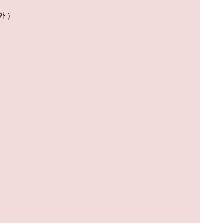
外）
动合同、工作证、就业协议书等；原件现场核
（三）免费健康检查申请单
（四）从业人员有
留存存档）