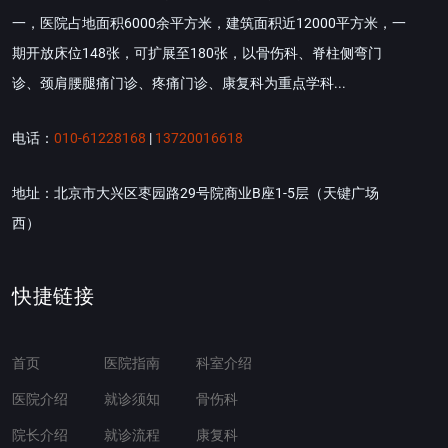
一，医院占地面积6000余平方米，建筑面积近12000平方米，一
期开放床位148张，可扩展至180张，以骨伤科、脊柱侧弯门
诊、颈肩腰腿痛门诊、疼痛门诊、康复科为重点学科...
电话：
010-61228168
|
13720016618
地址：北京市大兴区枣园路29号院商业B座1-5层（天键广场
西）
快捷链接
首页
医院指南
科室介绍
医院介绍
就诊须知
骨伤科
院长介绍
就诊流程
康复科