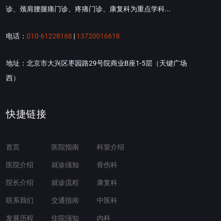
诊、颈肩腰腿痛门诊、疼痛门诊、康复科为重点学科...
电话：
010-61228168
|
13720016618
地址：北京市大兴区枣园路29号院商业B座1-5层（天键广场
西）
快捷链接
首页
医院指南
科室介绍
医院介绍
就诊须知
骨伤科
院长介绍
就诊流程
康复科
联系我们
交通指南
中医科
发展历程
住院须知
内科