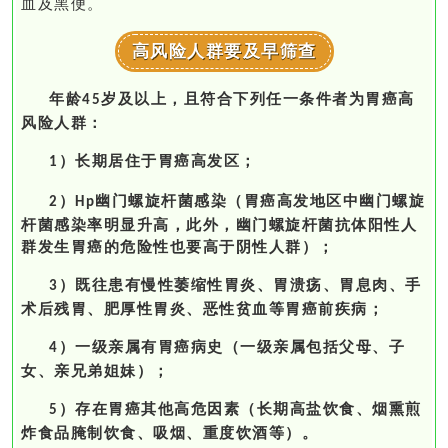
血及黑便。
高风险人群要及早筛查
年龄
岁及以上，且符合下列任一条件者为胃癌高
45
风险人群：
）长期居住于胃癌高发区；
1
）
幽门螺旋杆菌感染（胃癌高发地区中幽门螺旋
2
Hp
杆菌感染率明显升高，此外，幽门螺旋杆菌抗体阳性人
群发生胃癌的危险性也要高于阴性人群）；
）既往患有慢性萎缩性胃炎、胃溃疡、胃息肉、手
3
术后残胃、肥厚性胃炎、恶性贫血等胃癌前疾病；
）一级亲属有胃癌病史
（一级亲属包括父母、子
4
女、亲兄弟姐妹）；
）存在胃癌其他高危因素（长期高盐饮食、烟熏煎
5
炸食品腌制饮食、吸烟、重度饮酒等）。