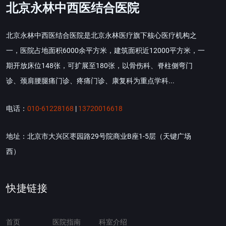
北京永林中西医结合医院
北京永林中西医结合医院是北京永林医疗旗下核心医疗机构之
一，医院占地面积6000余平方米，建筑面积近12000平方米，一
期开放床位148张，可扩展至180张，以骨伤科、脊柱侧弯门
诊、颈肩腰腿痛门诊、疼痛门诊、康复科为重点学科...
电话：
010-61228168
|
13720016618
地址：北京市大兴区枣园路29号院商业B座1-5层（天键广场
西）
快捷链接
首页
医院指南
科室介绍