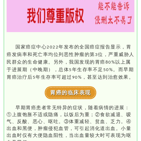
国家癌症中心
年发布的全国癌症报告显示，胃
2022
癌发病率和死亡率均位列恶性肿瘤的第
位，严重威胁人
3
民群众的生命健康
。另外，
我国发现的胃癌
以上属
80%
于进展期（中晚期），总体
年生存率不足
。而早期
5
50%
胃癌治疗后
年生存率可超过
，甚至达到治愈效果。
5
90%
胃癌的临床表现
早期胃癌患者常无特异的症状，随着病情的进展：
①上腹饱胀不适或隐痛，以饭后为重；②食欲减退、嗳
气、反酸、恶心、呕吐。③体重减轻、贫血、乏力。④
出血和黑便，肿瘤侵犯血管，可引起消化道出血。小量
出血时仅有大便隐血阳性，当出血量较大时可表现为呕