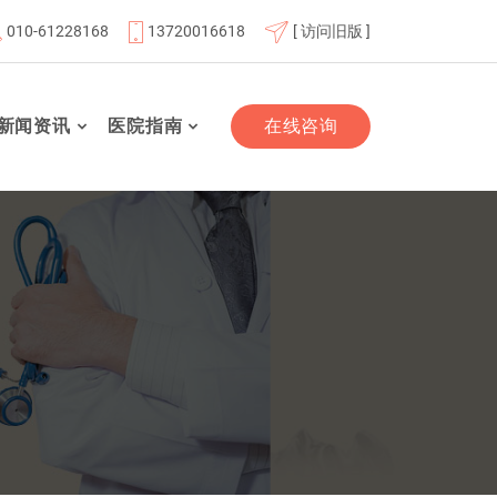
010-61228168
13720016618
[ 访问旧版 ]
北京航天总医院联体成员单位
北京市老年友善医疗机构
新闻资讯
医院指南
在线咨询