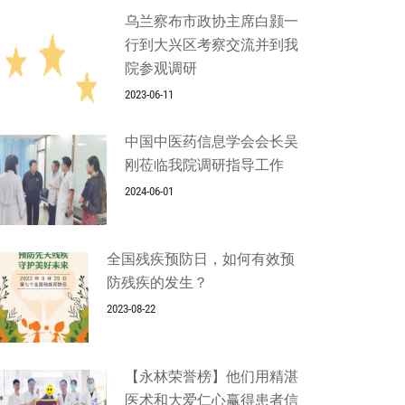
乌兰察布市政协主席白颢一
行到大兴区考察交流并到我
院参观调研
2023-06-11
中国中医药信息学会会长吴
刚莅临我院调研指导工作
2024-06-01
全国残疾预防日，如何有效预
防残疾的发生？
2023-08-22
【永林荣誉榜】他们用精湛
医术和大爱仁心赢得患者信