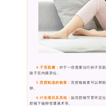
子宫肌瘤：
对于一些需要治疗的子宫
4.
除子宫内膜异位。
宫腔粘连的检查：
宫腔镜检查可以帮
5.
卵。
计生项目及其他：
如宫腔镜
节育环定
6.
腔镜下输卵管通液术等。