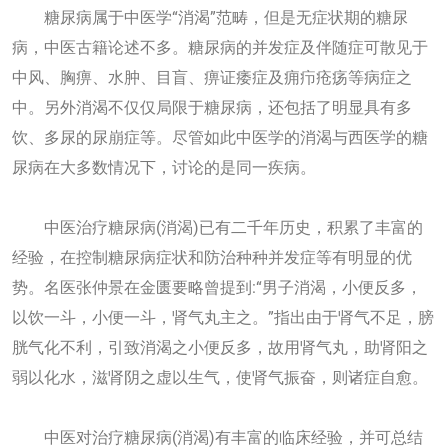
糖尿病属于中医学“消渴”范畴，但是无症状期的糖尿
病，中医古籍论述不多。糖尿病的并发症及伴随症可散见于
中风、胸痹、水肿、目盲、痹证痿症及痈疖疮疡等病症之
中。另外消渴不仅仅局限于糖尿病，还包括了明显具有多
饮、多尿的尿崩症等。尽管如此中医学的消渴与西医学的糖
尿病在大多数情况下，讨论的是同一疾病。
中医治疗糖尿病(消渴)已有二千年历史，积累了丰富的
经验，在控制糖尿病症状和防治种种并发症等有明显的优
势。名医张仲景在金匮要略曾提到:“男子消渴，小便反多，
以饮一斗，小便一斗，肾气丸主之。”指出由于肾气不足，膀
胱气化不利，引致消渴之小便反多，故用肾气丸，助肾阳之
弱以化水，滋肾阴之虚以生气，使肾气振奋，则诸症自愈。
中医对治疗糖尿病(消渴)有丰富的临床经验，并可总结