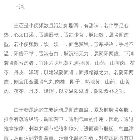
下消:
主证是小便频数且混浊如脂膏，有甜味，若伴手足心
热，心烦口渴，舌燥唇乾，舌红少苔，脉细数，属肾阴虚
型。若小便频数，饮一溲一，面色黧黑，形寒畏冷，手足不
温，阳痿不举，舌淡苔白，脉沉细无力，属阴阳两虚。下消
若肾阴亏虚者，宜用六味地黄丸:熟地黄、山药、山萸肉、茯
苓、丹皮、泽泻，以建滋阴固肾，固摄精微之力。若阴阳两
虚，则宜用金匮肾气丸:肉桂、附子、熟地黄、山药、山萸
肉、茯苓、丹皮、泽泻，以立温阳滋肾，阴阳双补之功。
由于糖尿病的主要病机是阴虚血瘀，累及肺脾肾各脏，
推拿有疏通经络，调和营卫，通利气血的作用，因此，通过
推拿按摩，刺激并调节经络和腧穴，进而调节脏腑、气血津
液，从而达到养阴益血、活血化瘀的功效，对糖尿病具有良