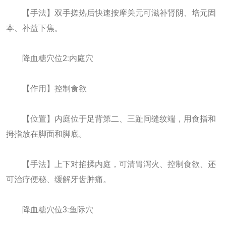
【手法】双手搓热后快速按摩关元可滋补肾阴、培元固
本、补益下焦。
降血糖穴位2:内庭穴
【作用】控制食欲
【位置】内庭位于足背第二、三趾间缝纹端，用食指和
拇指放在脚面和脚底。
【手法】上下对掐揉内庭，可清胃泻火、控制食欲、还
可治疗便秘、缓解牙齿肿痛。
降血糖穴位3:鱼际穴