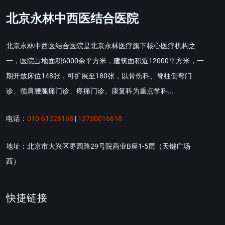
北京永林中西医结合医院
北京永林中西医结合医院是北京永林医疗旗下核心医疗机构之
一，医院占地面积6000余平方米，建筑面积近12000平方米，一
期开放床位148张，可扩展至180张，以骨伤科、脊柱侧弯门
诊、颈肩腰腿痛门诊、疼痛门诊、康复科为重点学科...
电话：
010-61228168
|
13720016618
地址：北京市大兴区枣园路29号院商业B座1-5层（天键广场
西）
快捷链接