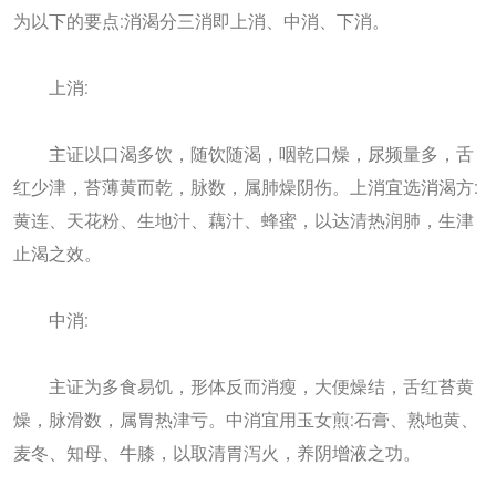
为以下的要点:消渴分三消即上消、中消、下消。
上消:
主证以口渴多饮，随饮随渴，咽乾口燥，尿频量多，舌
红少津，苔薄黄而乾，脉数，属肺燥阴伤。上消宜选消渴方:
黄连、天花粉、生地汁、藕汁、蜂蜜，以达清热润肺，生津
止渴之效。
中消:
主证为多食易饥，形体反而消瘦，大便燥结，舌红苔黄
燥，脉滑数，属胃热津亏。中消宜用玉女煎:石膏、熟地黄、
麦冬、知母、牛膝，以取清胃泻火，养阴增液之功。