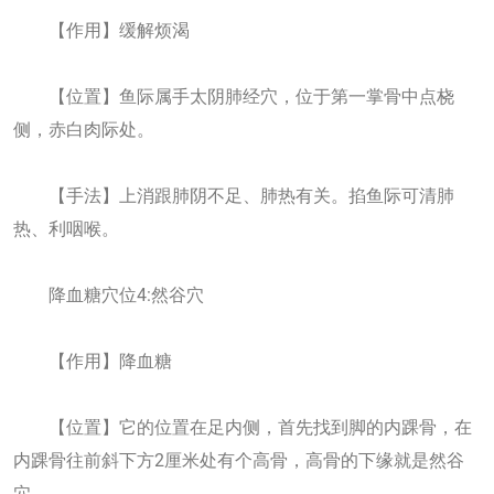
【作用】缓解烦渴
【位置】鱼际属手太阴肺经穴，位于第一掌骨中点桡
侧，赤白肉际处。
【手法】上消跟肺阴不足、肺热有关。掐鱼际可清肺
热、利咽喉。
降血糖穴位4:然谷穴
【作用】降血糖
【位置】它的位置在足内侧，首先找到脚的内踝骨，在
内踝骨往前斜下方2厘米处有个高骨，高骨的下缘就是然谷
穴。