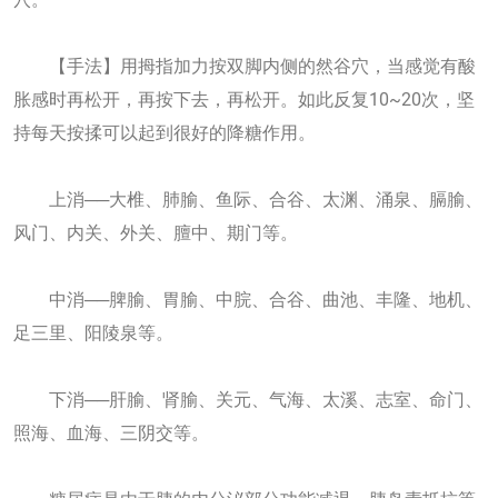
【手法】用拇指加力按双脚内侧的然谷穴，当感觉有酸
胀感时再松开，再按下去，再松开。如此反复10~20次，坚
持每天按揉可以起到很好的降糖作用。
上消──大椎、肺腧、鱼际、合谷、太渊、涌泉、膈腧、
风门、内关、外关、膻中、期门等。
中消──脾腧、胃腧、中脘、合谷、曲池、丰隆、地机、
足三里、阳陵泉等。
下消──肝腧、肾腧、关元、气海、太溪、志室、命门、
照海、血海、三阴交等。