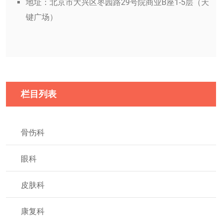
地址：北京市大兴区枣园路29号院商业B座1-5层（天
键广场）
栏目列表
骨伤科
眼科
皮肤科
康复科