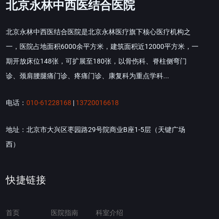
北京永林中西医结合医院
北京永林中西医结合医院是北京永林医疗旗下核心医疗机构之
一，医院占地面积6000余平方米，建筑面积近12000平方米，一
期开放床位148张，可扩展至180张，以骨伤科、脊柱侧弯门
诊、颈肩腰腿痛门诊、疼痛门诊、康复科为重点学科...
电话：
010-61228168
|
13720016618
地址：北京市大兴区枣园路29号院商业B座1-5层（天键广场
西）
快捷链接
首页
医院指南
科室介绍