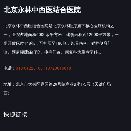
北京永林中西医结合医院
北京永林中西医结合医院是北京永林医疗旗下核心医疗机构之
一，医院占地面积6000余平方米，建筑面积近12000平方米，一
期开放床位148张，可扩展至180张，以骨伤科、脊柱侧弯门
诊、颈肩腰腿痛门诊、疼痛门诊、康复科为重点学科...
电话：
010-61228168
|
13720016618
地址：北京市大兴区枣园路29号院商业B座1-5层（天键广场
西）
快捷链接