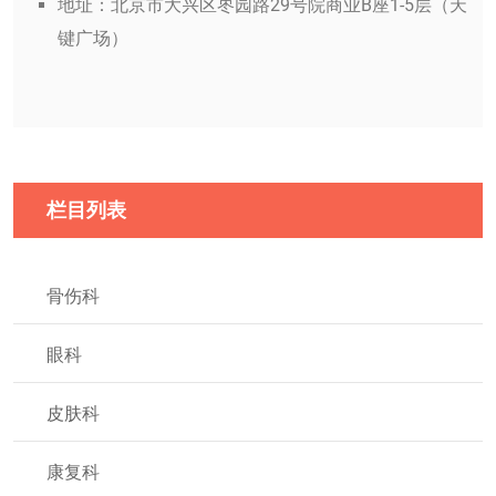
地址：北京市大兴区枣园路29号院商业B座1-5层（天
键广场）
栏目列表
骨伤科
眼科
皮肤科
康复科