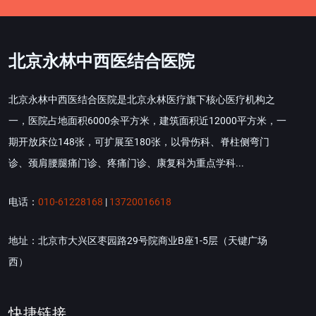
北京永林中西医结合医院
北京永林中西医结合医院是北京永林医疗旗下核心医疗机构之
一，医院占地面积6000余平方米，建筑面积近12000平方米，一
期开放床位148张，可扩展至180张，以骨伤科、脊柱侧弯门
诊、颈肩腰腿痛门诊、疼痛门诊、康复科为重点学科...
电话：
010-61228168
|
13720016618
地址：北京市大兴区枣园路29号院商业B座1-5层（天键广场
西）
快捷链接