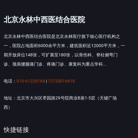
北京永林中西医结合医院
北京永林中西医结合医院是北京永林医疗旗下核心医疗机构之
一，医院占地面积6000余平方米，建筑面积近12000平方米，一
期开放床位148张，可扩展至180张，以骨伤科、脊柱侧弯门
诊、颈肩腰腿痛门诊、疼痛门诊、康复科为重点学科...
电话：
010-61228168
|
13720016618
地址：北京市大兴区枣园路29号院商业B座1-5层（天键广场
西）
快捷链接