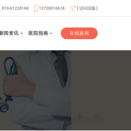
010-61228168
13720016618
[ 访问旧版 ]
体成员单位
北京航天总医院联体成员单位
北京市老年友善
新闻资讯
医院指南
在线咨询