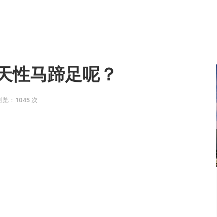
天性马蹄足呢？
浏览：1045 次