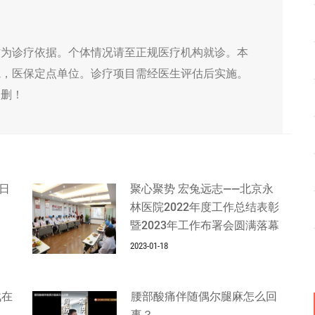
作为诊疗依据。个体情况请至正规医疗机构就诊。本
院，医保定点单位。诊疗项目需经医生评估后实施。
侵删！
日
聚心聚势 宏兔远志——北京永
林医院2022年度工作总结表彰
暨2023年工作布署会圆满落幕
2023-01-18
战在
腰部酸痛伴随偶尔腿麻怎么回
事？