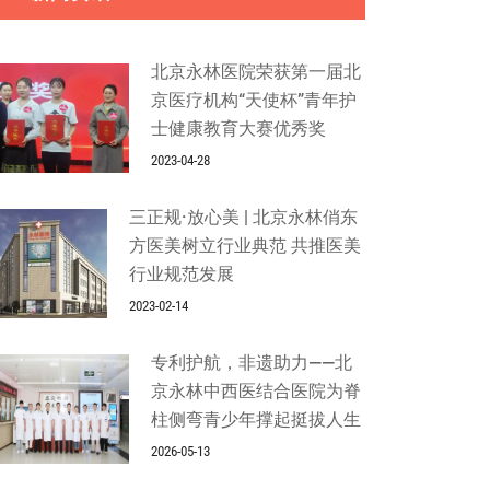
北京永林医院荣获第一届北
京医疗机构“天使杯”青年护
士健康教育大赛优秀奖
2023-04-28
三正规·放心美 | 北京永林俏东
方医美树立行业典范 共推医美
行业规范发展
2023-02-14
专利护航，非遗助力——北
京永林中西医结合医院为脊
柱侧弯青少年撑起挺拔人生
2026-05-13