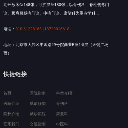
期开放床位148张，可扩展至180张，以骨伤科、脊柱侧弯门
诊、颈肩腰腿痛门诊、疼痛门诊、康复科为重点学科...
电话：
010-61228168
|
13720016618
地址：北京市大兴区枣园路29号院商业B座1-5层（天键广场
西）
快捷链接
首页
医院指南
科室介绍
医院介绍
就诊须知
骨伤科
院长介绍
就诊流程
康复科
联系我们
交通指南
中医科