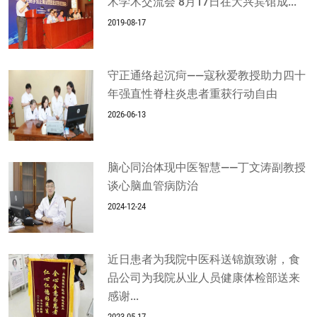
术学术交流会 8月17日在大兴宾馆成...
2019-08-17
守正通络起沉疴——寇秋爱教授助力四十
年强直性脊柱炎患者重获行动自由
2026-06-13
脑心同治体现中医智慧——丁文涛副教授
谈心脑血管病防治
2024-12-24
近日患者为我院中医科送锦旗致谢，食
品公司为我院从业人员健康体检部送来
感谢...
2023-05-17