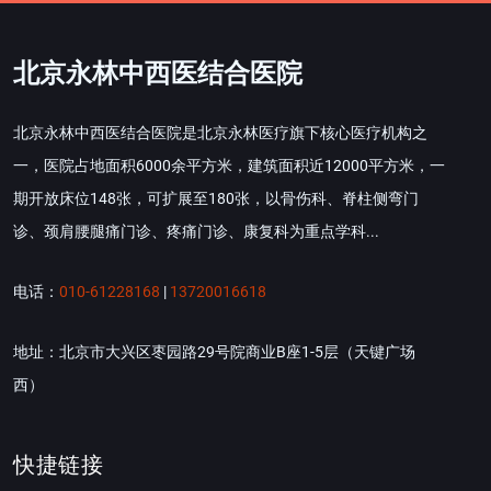
北京永林中西医结合医院
北京永林中西医结合医院是北京永林医疗旗下核心医疗机构之
一，医院占地面积6000余平方米，建筑面积近12000平方米，一
期开放床位148张，可扩展至180张，以骨伤科、脊柱侧弯门
诊、颈肩腰腿痛门诊、疼痛门诊、康复科为重点学科...
电话：
010-61228168
|
13720016618
地址：北京市大兴区枣园路29号院商业B座1-5层（天键广场
西）
快捷链接