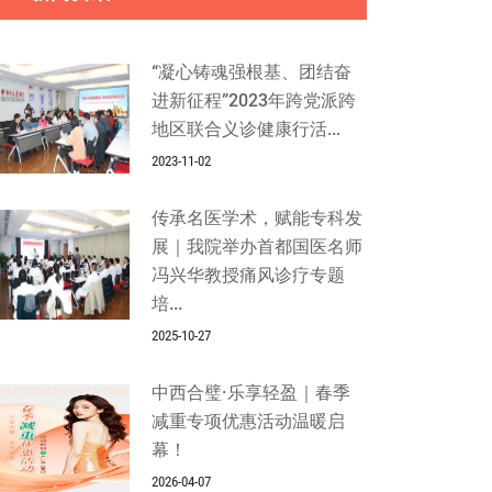
“凝心铸魂强根基、团结奋
进新征程”2023年跨党派跨
地区联合义诊健康行活...
2023-11-02
传承名医学术，赋能专科发
展｜我院举办首都国医名师
冯兴华教授痛风诊疗专题
培...
2025-10-27
中西合璧·乐享轻盈｜春季
减重专项优惠活动温暖启
幕！
2026-04-07