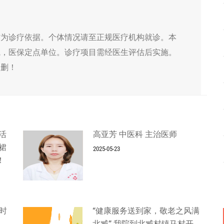
作为诊疗依据。个体情况请至正规医疗机构就诊。本
院，医保定点单位。诊疗项目需经医生评估后实施。
侵删！
活
高亚芳 中医科 主治医师
裙
2025-05-23
！
时
“健康服务送到家，敬老之风满
北臧” 我院到北臧村镇马村开