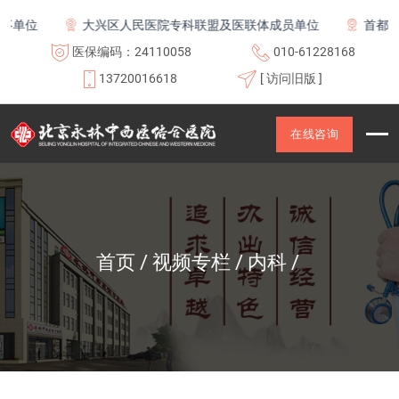
单位
大兴区人民医院专科联盟及医联体成员单位
首都医科
医保编码：24110058
010-61228168
13720016618
[ 访问旧版 ]
在线咨询
首页
视频专栏
内科