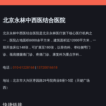
北京永林中西医结合医院
北京永林中西医结合医院是北京永林医疗旗下核心医疗机构之
一，医院占地面积6000余平方米，建筑面积近12000平方米，一
期开放床位148张，可扩展至180张，以骨伤科、脊柱侧弯门
诊、颈肩腰腿痛门诊、疼痛门诊、康复科为重点学科...
电话：
010-61228168
|
13720016618
地址：北京市大兴区枣园路29号院商业B座1-5层（天键广场
西）
快捷链接