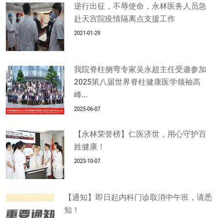
逆行出征，不辱使命，永林医务人员急
赴天宫院疫情隔离点支援工作
2021-01-29
我院脊柱侧弯专家吴永超主任受邀参加
2025第八届世界脊柱健康医学领袖高
峰...
2025-06-07
【永林荣誉榜】仁医济世，用心守护百
姓健康！
2023-10-07
【通知】即日起内科门诊取消中午班，请悉
知！