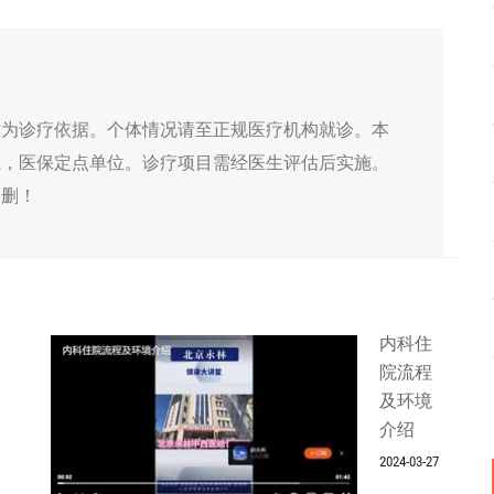
作为诊疗依据。个体情况请至正规医疗机构就诊。本
院，医保定点单位。诊疗项目需经医生评估后实施。
侵删！
内科住
院流程
及环境
介绍
2024-03-27