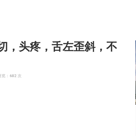
切，头疼，舌左歪斜，不
浏览：682 次