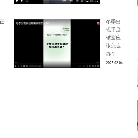
正
冬季出
现手足
皲裂应
该怎么
办？
2025-02-04