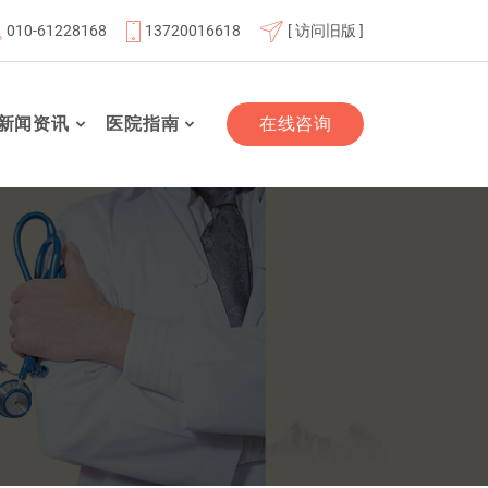
010-61228168
13720016618
[ 访问旧版 ]
北京航天总医院联体成员单位
北京市老年友善医疗机构
新闻资讯
医院指南
在线咨询