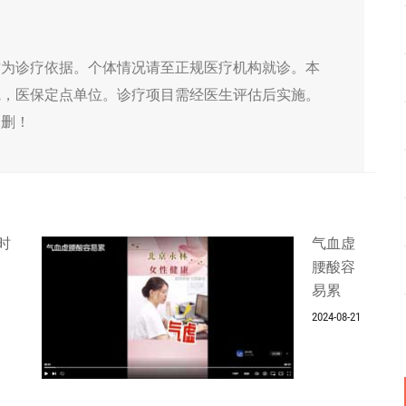
作为诊疗依据。个体情况请至正规医疗机构就诊。本
院，医保定点单位。诊疗项目需经医生评估后实施。
侵删！
时
气血虚
腰酸容
易累
2024-08-21