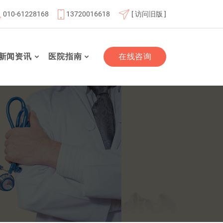
010-61228168
13720016618
[ 访问旧版 ]
成员单位
北京市老年友善医疗机构
“百业千行齐拥军”双
新闻资讯
医院指南
在线咨询