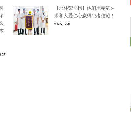
脚
【永林荣誉榜】他们用精湛医
疼
术和大爱仁心赢得患者信赖！
么
2024-11-20
该
9-27