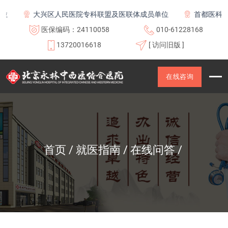
位
大兴区人民医院专科联盟及医联体成员单位
首都医科大
医保编码：24110058
010-61228168
13720016618
[ 访问旧版 ]
在线咨询
首页
就医指南
在线问答