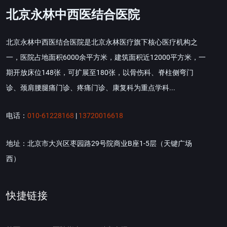
北京永林中西医结合医院
北京永林中西医结合医院是北京永林医疗旗下核心医疗机构之
一，医院占地面积6000余平方米，建筑面积近12000平方米，一
期开放床位148张，可扩展至180张，以骨伤科、脊柱侧弯门
诊、颈肩腰腿痛门诊、疼痛门诊、康复科为重点学科...
电话：
010-61228168
|
13720016618
地址：北京市大兴区枣园路29号院商业B座1-5层（天键广场
西）
快捷链接