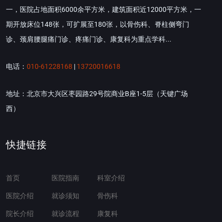
一，医院占地面积6000余平方米，建筑面积近12000平方米，一
期开放床位148张，可扩展至180张，以骨伤科、脊柱侧弯门
诊、颈肩腰腿痛门诊、疼痛门诊、康复科为重点学科...
电话：
010-61228168
|
13720016618
地址：北京市大兴区枣园路29号院商业B座1-5层（天键广场
西）
快捷链接
首页
医院指南
科室介绍
医院介绍
就诊须知
骨伤科
院长介绍
就诊流程
康复科