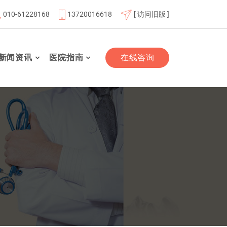
010-61228168
13720016618
[ 访问旧版 ]
位
北京市老年友善医疗机构
“百业千行齐拥军”双拥签约单位
新闻资讯
医院指南
在线咨询