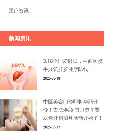
医疗资讯
新闻资讯
3.18全国爱肝日，中西医携
手共筑肝脏健康防线
2025-03-18
中医美容门诊即将华丽开
诊！古法焕颜·首月尊享暨
双免计划招募活动开始了！
2025-05-17