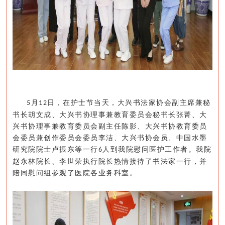
月
日，在护士节当天，
大兴书法家协会副主席兼秘
5
12
书长
胡文成、
大兴
书协
理事
兼
教育委员会秘书长张菁
、
大
兴书协理事
兼
教育委员会副主任陈影
、大兴书协
教育委员
会委员
兼
创作委员会委员李洁
、大兴书协
会员
、
中国水墨
研究院院士卢振东
等一行
人到我院慰问医护工作者。我院
6
赵永林院长、李世荣执行院长热情接待了书法家一行，并
陪同慰问组参观了医院各业务科室。