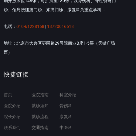
期开放床位148张，可扩展至180张，以骨伤科、脊柱侧弯门
诊、颈肩腰腿痛门诊、疼痛门诊、康复科为重点学科...
电话：
010-61228168
|
13720016618
地址：北京市大兴区枣园路29号院商业B座1-5层（天键广场
西）
快捷链接
首页
医院指南
科室介绍
医院介绍
就诊须知
骨伤科
院长介绍
就诊流程
康复科
联系我们
交通指南
中医科