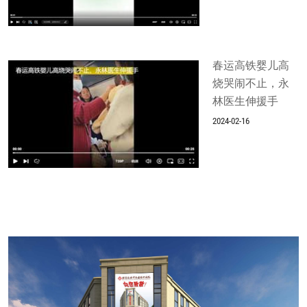
春运高铁婴儿高
烧哭闹不止，永
林医生伸援手
2024-02-16