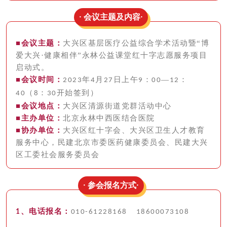
· 会议主题及内容·
■会议主题：
大兴区基层医疗公益综合学术活动暨“博
爱大兴·健康相伴”永林公益课堂红十字志愿服务项目
启动式。
■会议时间：
年
月
日上午
：
—
：
2023
4
27
9
00
12
（
：
开始签到）
40
8
30
■会议地点：
大兴区清源街道党群活动中心
■主办单位：
北京永林中西医结合医院
■协办单位：
大兴区红十字会、大兴区卫生人才教育
服务中心，民建北京市委医药健康委员会、民建大兴
区工委社会服务委员会
· 参会报名方式·
、电话报名：
1
010-61228168 18600073108