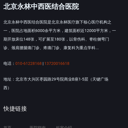
北京永林中西医结合医院
北京永林中西医结合医院是北京永林医疗旗下核心医疗机构之
一，医院占地面积6000余平方米，建筑面积近12000平方米，一
期开放床位148张，可扩展至180张，以骨伤科、脊柱侧弯门
诊、颈肩腰腿痛门诊、疼痛门诊、康复科为重点学科...
电话：
010-61228168
|
13720016618
地址：北京市大兴区枣园路29号院商业B座1-5层（天键广场
西）
快捷链接
首页
医院指南
科室介绍