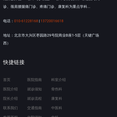
诊、颈肩腰腿痛门诊、疼痛门诊、康复科为重点学科...
电话：
010-61228168
|
13720016618
地址：北京市大兴区枣园路29号院商业B座1-5层（天键广场
西）
快捷链接
首页
医院指南
科室介绍
医院介绍
就诊须知
骨伤科
院长介绍
就诊流程
康复科
联系我们
交通指南
中医科