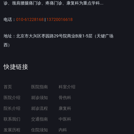
诊、颈肩腰腿痛门诊、疼痛门诊、康复科为重点学科...
电话：
010-61228168
|
13720016618
地址：北京市大兴区枣园路29号院商业B座1-5层（天键广场
西）
快捷链接
首页
医院指南
科室介绍
医院介绍
就诊须知
骨伤科
院长介绍
就诊流程
康复科
联系我们
交通指南
中医科
发展历程
住院须知
内科