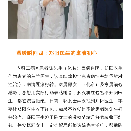
温暖瞬间四：
郑阳医生的廉洁初心
内科二病区患者陈
先生（化名）
因病住院，郑阳医生
作为患者的主管医生，认真细致检查患者病情并给予针对
性治疗，病情逐渐好转
。
家属郭
女士
（化名）
及家属满心
感激，总想用实际行动表达谢意，多次将红包塞给郑阳医
生，都被婉言拒绝。
日前，郭
女士
再次找到郑阳医生，非
要让郑阳医生收下红包，如果不收就是不给患者陈先生好
好治疗。郑阳医生迫于陈女士的激动情绪只好假装收下红
包，并安抚郭女士一定会竭尽所能为陈先生治疗，帮助陈