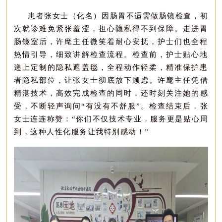
患者张
女士（化名）
因肠胃不适需做肠镜检查，初
次就诊难免紧张羞涩，担心隐私得不到保障。走进胃
肠镜室后，许麾主任微笑着耐心安抚，护士们也全程
热情引导，细致讲解检查流程。检查前，护士贴心地
递上定制的隐私遮盖毯，全程动作轻柔，精准保护患
者隐私部位，让张
女士
彻底放下顾虑。许麾主任凭借
精湛技术，高效完成检查的同时，还时刻关注
她
的感
受，不断轻声询问
“
有没有不舒服
”
。检查结束后，张
女士
连连称赞：
“
你们不仅技术专业，服务更是贴心周
到，这种人性化
服务
让我特别感动！
”