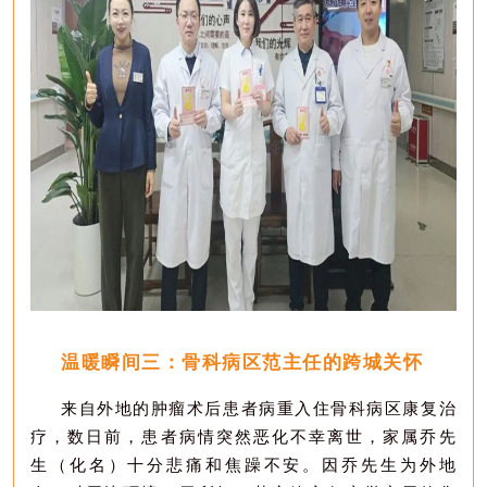
温暖瞬间三：
骨科病区范主任的跨城关怀
来自外地的
肿瘤术后
患者
病重
入住骨科病区
康复治
疗
，
数日前，
患者
病情突然恶化不幸离世
，
家属乔先
生（化名）十分悲痛和焦躁不安
。
因乔先生为外地