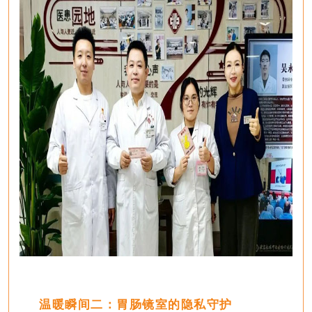
温暖瞬间二：
胃肠镜室的隐私守护