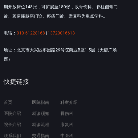
期开放床位148张，可扩展至180张，以骨伤科、脊柱侧弯门
诊、颈肩腰腿痛门诊、疼痛门诊、康复科为重点学科...
电话：
010-61228168
|
13720016618
地址：北京市大兴区枣园路29号院商业B座1-5层（天键广场
西）
快捷链接
首页
医院指南
科室介绍
医院介绍
就诊须知
骨伤科
院长介绍
就诊流程
康复科
联系我们
交通指南
中医科