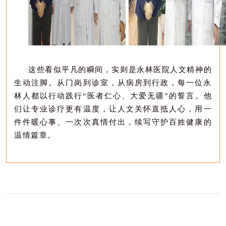
这些看似平凡的瞬间，实则是
永林
医院人文精神的
生动注脚。从门岗到诊室，从病房到行政，每一位永
林人都以行动践行
“
医者仁心
、
大爱无疆
”
的誓言
。
他
们
让专业诊疗更有温度，让人文关怀直抵人心，用一
件件暖心事、一次次真
情
付出，续写守护百姓健康的
温情篇章。