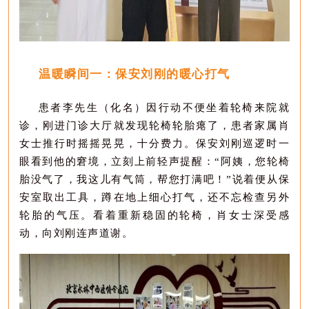
温暖瞬间一：
保安刘刚的暖心打气
患者李
先生（化名）
因
行动不便
坐着轮椅来院就
诊，刚进门诊大厅就发现轮椅轮胎瘪了，
患者家属肖
女士
推行时摇摇晃晃，
十分
费力。保安刘刚巡逻时一
眼
看到他
的窘境，立刻上前轻声提醒：
“阿姨
，您轮椅
胎没气了，我这儿有气筒，帮您打满吧！
”
说着便从保
安
室
取出工具，蹲在地上细心打气，还不忘检查另外
轮胎的气压。看着重新稳固的轮椅，
肖女士深受感
动
，
向
刘刚连声道谢
。