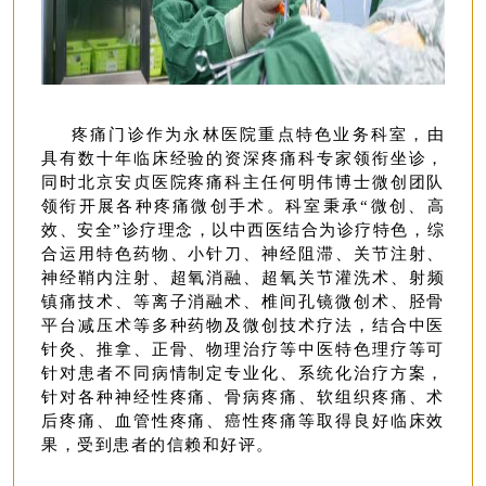
疼痛门诊作为永林医院重点特色业务科室，
由
具有数十年临床经验的资深疼痛科专家领衔坐诊，
同时北京安贞医院疼痛科主任何明伟博士微创团队
领衔开展各种疼痛微创手术。科室秉承“微创、高
效、安全”诊疗理念，以中西医结合为诊疗特色，综
合运用特色药物、小针刀、神经阻滞、关节注射、
神经鞘内注射、超氧消融、
超氧关节灌洗术、射频
镇痛技术、等离子消融术、椎间孔镜微创术、胫骨
平台减压术等多种药物及微创技术疗法，结合中医
针灸、推拿、正骨、物理治疗等中医特色理疗等可
针对患者不同病情制定专业化、系统化治疗方案，
针对各种神经性疼痛、骨病疼痛、软组织疼痛、术
后疼痛、血管性疼痛、癌性疼痛等取得良好临床效
果，受到患者的信赖和好评。