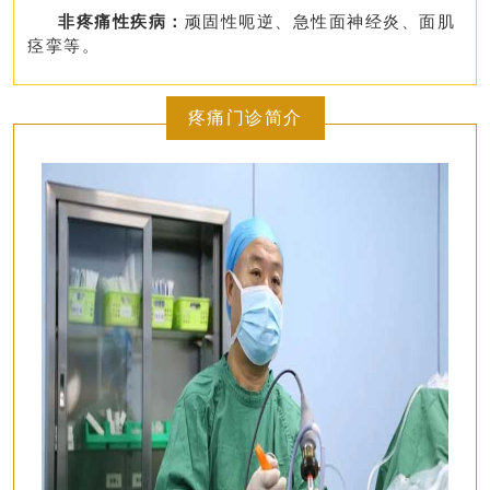
非疼痛性疾病：
顽固性呃逆、急性面神经炎、面肌
痉挛等。
疼痛门诊简介