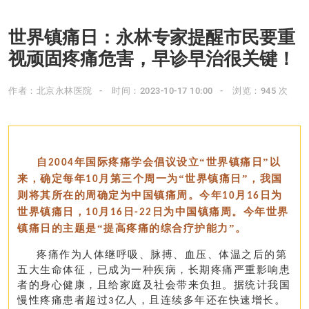
世界镇痛日：永林专家提醒市民要重
视顽固疼痛危害，早诊早治很关键！
作者：北京永林医院
时间：2023-10-17 10:00
浏览：945 次
自
年国际疼痛学会倡议设立
“世界镇痛日”以
2004
来，确定每年
月第三个周一为“世界镇痛日”，我国
10
则将其所在的周确定为中国镇痛周。今年
月
日为
10
16
世界镇痛日，
月
日
日为中国镇痛周。
今年世界
10
16
-22
镇痛日的主题
是“
提高疼痛的综合疗护能力”。
疼痛作为人体继呼吸、脉搏、血压、体温之后的第
五大生命体征，已成为一种疾病，长期疼痛严重影响患
者的身心健康，且给家庭及社会带来负担。
据统计我国
慢性疼痛患者超过
亿人，且连续多年还在快速增长。
3