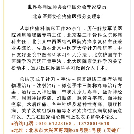
世界疼痛医师协会中国分会专家委员
北京医师协会疼痛医师分会理事
从事疼痛科临床工作
余年，历任解放军某医
20
院颈肩腰腿痛专科主任，北京某三甲骨科医院疼痛
科主任，北京某中西医结合医院疼痛康复科主任兼
业务院长。先后在北京中医药大学针刀教研室，中
日友好医院中医骨科学习针刀疗法，北京护国寺中
医院学习宫廷正骨手法，北大医院康复科学习关节
松动术，宣武医院疼痛科学习微创介入手术。
总结形成了针刀－手法－康复锻练三维疗法和
物理治疗－注射治疗－微创手术三阶梯疼痛治疗方
案，治疗三叉神经痛、带状疱疹后疼痛、坐骨神经
痛、周围神经疼痛、幻肢痛、脉管炎疼痛、面神经
痉挛、术后疼痛、各种神经及精神性疼痛、颈腰椎
病、关节及软组织疼痛等各种疼痛性疾病取得满意
疗效。先后在国家核心期刊上发表多篇学术论文。
咨询电话：010-61228168， 13720016618
■
地址：北京市大兴区枣园路29号院1号楼（天键广
■