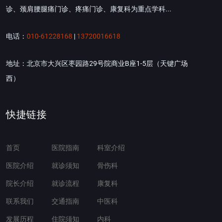
诊、颈肩腰腿痛门诊、疼痛门诊、康复科为重点学科...
电话：
010-61228168
|
13720016618
地址：北京市大兴区枣园路29号院商业B座1-5层（天键广场
西）
快捷链接
首页
医院指南
科室介绍
医院介绍
就诊须知
骨伤科
院长介绍
就诊流程
康复科
联系我们
交通指南
中医科
发展历程
住院须知
内科