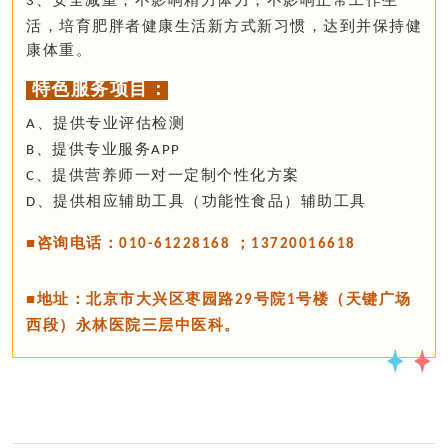
3
活，培育肥胖者健康生活新方式新习惯，达到并保持健
康体重。
特色服务项目：
、提供专业评估检测
A
、提供专业服务
B
APP
、提供营养师一对一定制个性化方案
C
、提供相应辅助工具（功能性食品）辅助工具
D
咨询电话：
；
■
010-61228168
13720016618
地址：北京市大兴区枣园路
号院
号楼（天键广场
■
29
1
西段）永林医院三层中医科。