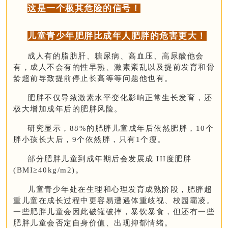
这是一个极其危险的信号！
儿童青少年肥胖比成年人肥胖的危害更大！
成人有的脂肪肝、糖尿病、高血压、高尿酸他会
有，成人不会有的性早熟、激素紊乱以及提前发育和骨
龄超前导致提前停止长高等等问题他也有。
肥胖不仅导致激素水平变化影响正常生长发育，还
极大增加成年后的肥胖风险。
研究显示，88%的肥胖儿童成年后依然肥胖，10个
胖小孩长大后，9个依然胖，只有1个瘦。
部分肥胖儿童到成年期后会发展成 III度肥胖
(BMI≥40kg/m2)。
儿童青少年处在生理和心理发育成熟阶段，肥胖超
重儿童在成长过程中更容易遭遇体重歧视、校园霸凌。
一些肥胖儿童会因此破罐破摔，暴饮暴食，但还有一些
肥胖儿童会否定自身价值、出现抑郁情绪。