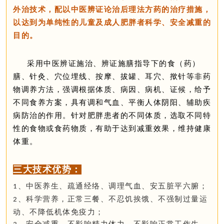
外治技术，配以中医辨证论治后理法方药的治疗措施，
以达到为单纯性的儿童及成人肥胖者科学、安全减重的
目的。
采用中医辨证施治、辨证施膳指导下的食（药）
膳、针灸、穴位埋线、按摩、拔罐、耳穴、揿针等非药
物调养方法，强调根据体质、病因、病机、证候，给予
不同食养方案，具有调和气血、平衡人体阴阳、辅助疾
病防治的作用。针对肥胖患者的不同体质，选取不同特
性的食物或食药物质，有助于达到减重效果，维持健康
体重。
三大技术优势：
、中医养生、疏通经络、调理气血、安五脏平六腑；
1
、科学营养，正常三餐、不忍饥挨饿、不强制过量运
2
动、不降低机体免疫力；
、安全减重，不影响精力体力，不影响正常工作生